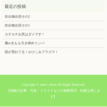
吹出物出現その2
吹出物出現その1
カチカチお尻はダメです！
腕or太もも引き締めリンパ
肌が荒れてる！かけこみプラズマ！
Copyright © aimer cherie All Rights Reserved.
【掲載の記事・写真・イラストなどの無断複写・転載を禁じま
す】