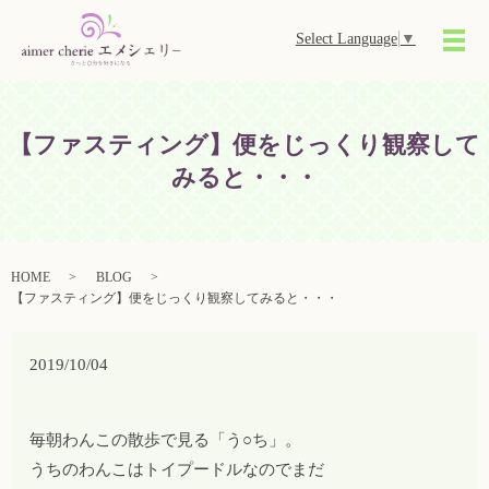
Select Language
▼
メ
【ファスティング】便をじっくり観察して
みると・・・
HOME
BLOG
【ファスティング】便をじっくり観察してみると・・・
2019/10/04
毎朝わんこの散歩で見る「う○ち」。
うちのわんこはトイプードルなのでまだ