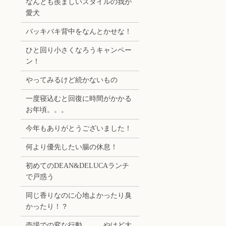
なんとも羨ましいスタイルの我が
愛犬
バッキバキ背中をなんとかせな！
ひと回り小さくなろうキャンペー
ン！
やってみるけど続かないもの
一度寝込むと回復に時間がかかる
お年頃。。。
今年もありがとうございました！
何より優先したい腸の休息！
初めてのDEAN&DELUCAランチ
で戸惑う
同じ香りなのに心地よかったり臭
かったり！？
売場での変な行動。。。やけど大