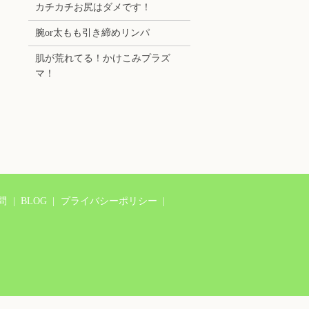
カチカチお尻はダメです！
腕or太もも引き締めリンパ
肌が荒れてる！かけこみプラズ
マ！
問
BLOG
プライバシーポリシー