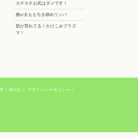
カチカチお尻はダメです！
腕or太もも引き締めリンパ
肌が荒れてる！かけこみプラズ
マ！
問
BLOG
プライバシーポリシー