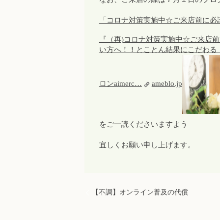
「コロナ対策実施中☆ご来店前に必
『（再)コロナ対策実施中☆ご来店
い方へ！！とことん結果にこだわる
ロンaimerc…
ameblo.jp
をご一読くださいますよう
宜しくお願い申し上げます。
【不調】オンライン普及の代償