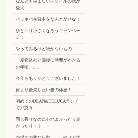
なんとも羨ましいスタイルの我が
愛犬
バッキバキ背中をなんとかせな！
ひと回り小さくなろうキャンペー
ン！
やってみるけど続かないもの
一度寝込むと回復に時間がかかる
お年頃。。。
今年もありがとうございました！
何より優先したい腸の休息！
初めてのDEAN&DELUCAランチ
で戸惑う
同じ香りなのに心地よかったり臭
かったり！？
売場での変な行動。。。やけど大