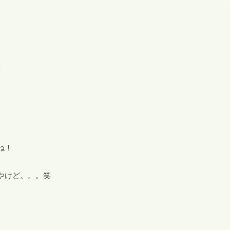
」
ね！
やけど。。。笑