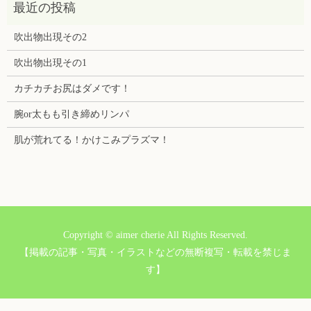
吹出物出現その2
吹出物出現その1
カチカチお尻はダメです！
腕or太もも引き締めリンパ
肌が荒れてる！かけこみプラズマ！
Copyright © aimer cherie All Rights Reserved.
【掲載の記事・写真・イラストなどの無断複写・転載を禁じま
す】