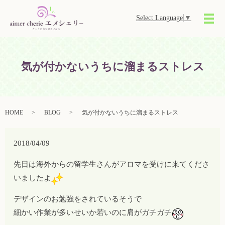
Select Language
▼
メ
気が付かないうちに溜まるストレス
HOME
BLOG
気が付かないうちに溜まるストレス
2018/04/09
先日は海外からの留学生さんがアロマを受けに来てくださ
いましたよ
デザインのお勉強をされているそうで
細かい作業が多いせいか若いのに肩がガチガチ