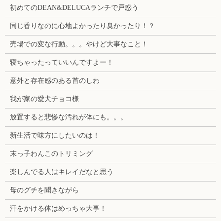
初めてのDEAN&DELUCAランチで戸惑う
同じ香りなのに心地よかったり臭かったり！？
売場での変な行動。。。やけど大事なこと！
寝ちゃったっていいんですよー！
意外と存在感のある首のしわ
我が家の愛犬チョコ様
放置すると悲惨な汚れが体にも。。。
新生活で味方にしたいのは！
末っ子わんこのトリミング
楽しんでる人はキレイだなと思う
母のグチを聞きながら
汗をかける体はめっちゃ大事！