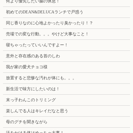
何より優先したい腸の休息！
初めてのDEAN&DELUCAランチで戸惑う
同じ香りなのに心地よかったり臭かったり！？
売場での変な行動。。。やけど大事なこと！
寝ちゃったっていいんですよー！
意外と存在感のある首のしわ
我が家の愛犬チョコ様
放置すると悲惨な汚れが体にも。。。
新生活で味方にしたいのは！
末っ子わんこのトリミング
楽しんでる人はキレイだなと思う
母のグチを聞きながら
汗をかける体はめっちゃ大事！