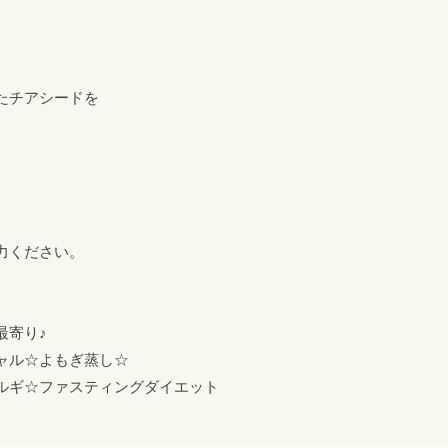
たチアシードを
力ください。
最寄り♪
ャル☆よもぎ蒸し☆
ルギ☆ファスティングダイエット