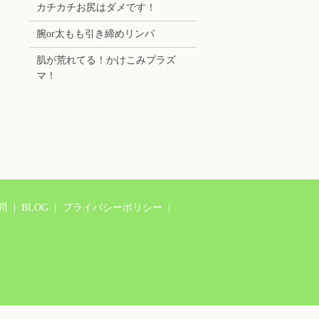
カチカチお尻はダメです！
腕or太もも引き締めリンパ
肌が荒れてる！かけこみプラズ
マ！
問
BLOG
プライバシーポリシー