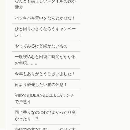
なんとも羨ましいスタイルの我が
愛犬
バッキバキ背中をなんとかせな！
ひと回り小さくなろうキャンペー
ン！
やってみるけど続かないもの
一度寝込むと回復に時間がかかる
お年頃。。。
今年もありがとうございました！
何より優先したい腸の休息！
初めてのDEAN&DELUCAランチ
で戸惑う
同じ香りなのに心地よかったり臭
かったり！？
売場での変な行動。。。やけど大