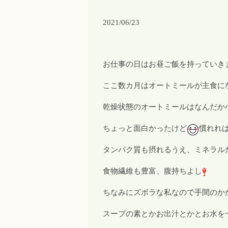
2021/06/23
お仕事の日はお昼ご飯を持っていき
ここ数カ月は
オートミール
が主食に
乾燥状態のオートミールはなんだか
ちょっと面白かったけど
慣れれ
タンパク質も摂れるうえ、ミネラル
食物繊維も豊富、腹持ちよし
ちなみにズボラな私なので手間のか
スープの素とかお出汁とかとお水を