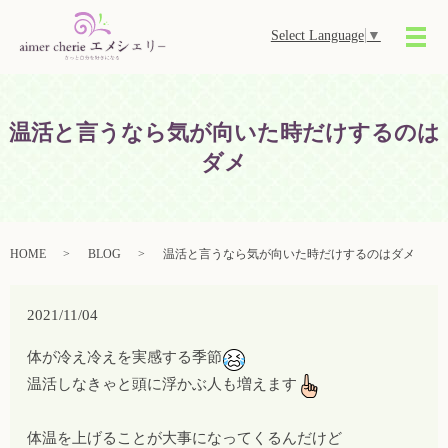
Select Language
▼
メ
温活と言うなら気が向いた時だけするのは
ダメ
HOME
BLOG
温活と言うなら気が向いた時だけするのはダメ
2021/11/04
体が冷え冷えを実感する季節
温活しなきゃと頭に浮かぶ人も増えます
体温を上げることが大事になってくるんだけど