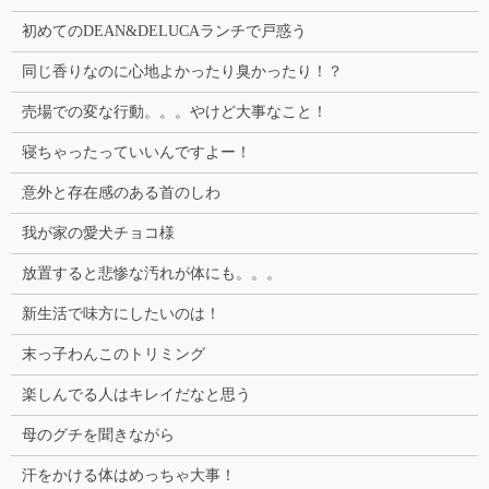
初めてのDEAN&DELUCAランチで戸惑う
同じ香りなのに心地よかったり臭かったり！？
売場での変な行動。。。やけど大事なこと！
寝ちゃったっていいんですよー！
意外と存在感のある首のしわ
我が家の愛犬チョコ様
放置すると悲惨な汚れが体にも。。。
新生活で味方にしたいのは！
末っ子わんこのトリミング
楽しんでる人はキレイだなと思う
母のグチを聞きながら
汗をかける体はめっちゃ大事！