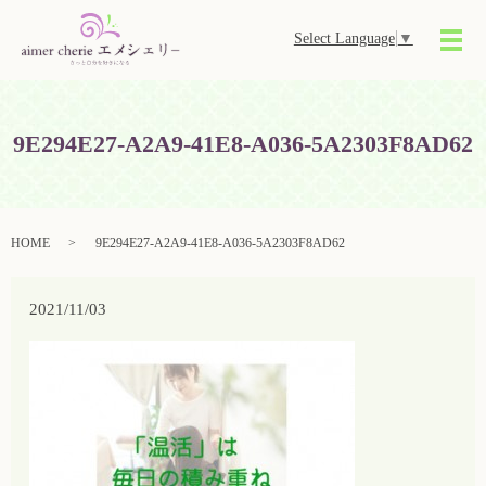
Select Language
▼
メ
9E294E27-A2A9-41E8-A036-5A2303F8AD62
HOME
9E294E27-A2A9-41E8-A036-5A2303F8AD62
2021/11/03