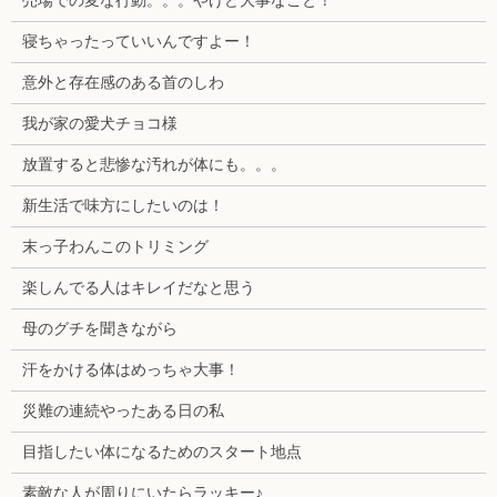
売場での変な行動。。。やけど大事なこと！
寝ちゃったっていいんですよー！
意外と存在感のある首のしわ
我が家の愛犬チョコ様
放置すると悲惨な汚れが体にも。。。
新生活で味方にしたいのは！
末っ子わんこのトリミング
楽しんでる人はキレイだなと思う
母のグチを聞きながら
汗をかける体はめっちゃ大事！
災難の連続やったある日の私
目指したい体になるためのスタート地点
素敵な人が周りにいたらラッキー♪