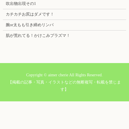
吹出物出現その1
カチカチお尻はダメです！
腕or太もも引き締めリンパ
肌が荒れてる！かけこみプラズマ！
Copyright © aimer cherie All Rights Reserved.
【掲載の記事・写真・イラストなどの無断複写・転載を禁じま
す】