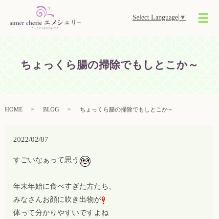
Select Language
▼
メ
ちょっくら腸の掃除でもしとこか～
HOME
BLOG
ちょっくら腸の掃除でもしとこか～
2022/02/07
すごいなぁって思う
年末年始に食べすぎた方たち、
みなさんお顔に吹き出物が
体って分かりやすいですよね