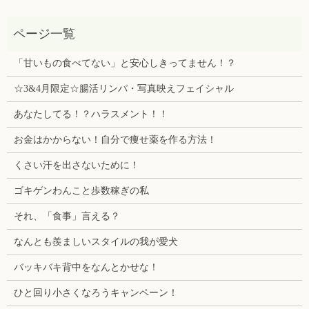
「甘いもの食べてない」と安心しきってません！？
☆3&4月限定☆腸活リンパ・写真映えフェイシャル
あなたしてる！？ハラスメント！！
お金はかからない！自分で痩せ薬を作る方法！
くさい汗を出さないために！
ゴキゲンわんこと歩数稼ぎの私
それ、「食事」言える？
なんとも羨ましいスタイルの我が愛犬
バッキバキ背中をなんとかせな！
ひと回り小さくなろうキャンペーン！