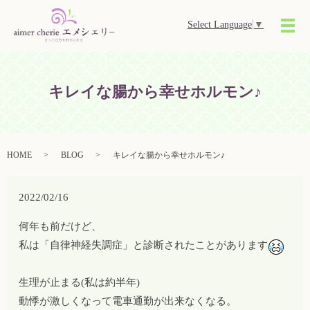
Select Language
▼
メ
キレイな腸から幸せホルモン♪
HOME
BLOG
キレイな腸から幸せホルモン♪
2022/02/16
何年も前だけど、
私は「自律神経失調症」と診断されたことがあります
生理が止まる(私は約半年)
動悸が激しくなって電車通勤が出来なくなる。