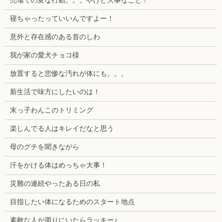
売場での変な行動。。。やけど大事なこと！
寝ちゃったっていいんですよー！
意外と存在感のある首のしわ
我が家の愛犬チョコ様
放置すると悲惨な汚れが体にも。。。
新生活で味方にしたいのは！
末っ子わんこのトリミング
楽しんでる人はキレイだなと思う
母のグチを聞きながら
汗をかける体はめっちゃ大事！
災難の連続やったある日の私
目指したい体になるためのスタート地点
素敵な人が周りにいたらラッキー♪