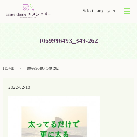
Select Language
▼
メ
I069996493_349-262
HOME
I069996493_349-262
2022/02/18