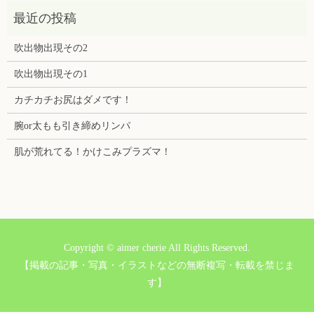
吹出物出現その2
吹出物出現その1
カチカチお尻はダメです！
腕or太もも引き締めリンパ
肌が荒れてる！かけこみプラズマ！
Copyright © aimer cherie All Rights Reserved.
【掲載の記事・写真・イラストなどの無断複写・転載を禁じま
す】