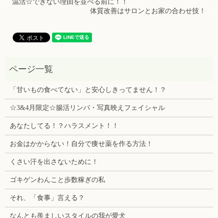
温活☆できない理由を並べる前に！！
体質改善はサロンとお家の合わせ技！
「甘いもの食べてない」と安心しきってません！？
☆3&4月限定☆腸活リンパ・写真映えフェイシャル
あなたしてる！？ハラスメント！！
お金はかからない！自分で痩せ薬を作る方法！
くさい汗を出さないために！
ゴキゲンわんこと歩数稼ぎの私
それ、「食事」言える？
なんとも羨ましいスタイルの我が愛犬