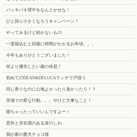
バッキバキ背中をなんとかせな！
ひと回り小さくなろうキャンペーン！
やってみるけど続かないもの
一度寝込むと回復に時間がかかるお年頃。。。
今年もありがとうございました！
何より優先したい腸の休息！
初めてのDEAN&DELUCAランチで戸惑う
同じ香りなのに心地よかったり臭かったり！？
売場での変な行動。。。やけど大事なこと！
寝ちゃったっていいんですよー！
意外と存在感のある首のしわ
我が家の愛犬チョコ様