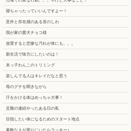
売場での変な行動。。。やけど大事なこと！
寝ちゃったっていいんですよー！
意外と存在感のある首のしわ
我が家の愛犬チョコ様
放置すると悲惨な汚れが体にも。。。
新生活で味方にしたいのは！
末っ子わんこのトリミング
楽しんでる人はキレイだなと思う
母のグチを聞きながら
汗をかける体はめっちゃ大事！
災難の連続やったある日の私
目指したい体になるためのスタート地点
素敵な人が周りにいたらラッキー♪