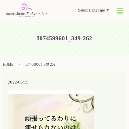
Select Language
▼
メ
I074599601_349-262
HOME
I074599601_349-262
2022/06/19