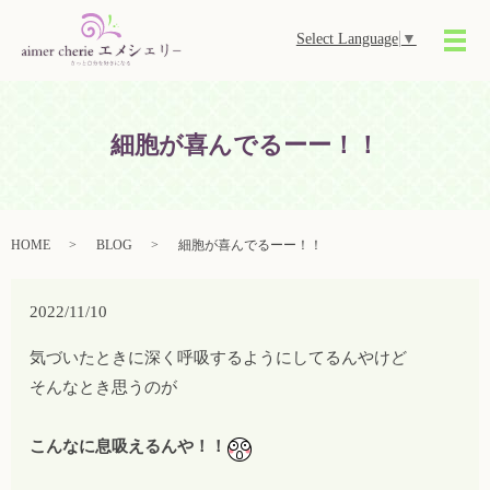
Select Language
▼
メ
細胞が喜んでるーー！！
HOME
BLOG
細胞が喜んでるーー！！
2022/11/10
気づいたときに深く呼吸するようにしてるんやけど
そんなとき思うのが
こんなに息吸えるんや！！