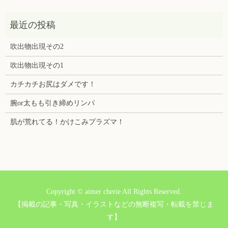
吹出物出現その2
吹出物出現その1
カチカチお尻はダメです！
腕or太もも引き締めリンパ
肌が荒れてる！かけこみプラズマ！
Copyright © aimer cherie All Rights Reserved.
【掲載の記事・写真・イラストなどの無断複写・転載を禁じま
す】