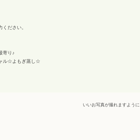
力ください。
最寄り♪
ャル☆よもぎ蒸し☆
いいお写真が撮れますように