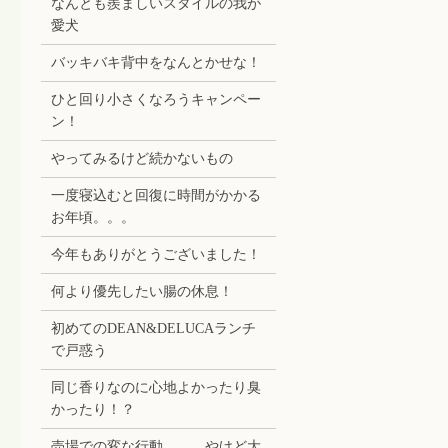
なんとも羨ましいスタイルの我が
愛犬
バッキバキ背中をなんとかせな！
ひと回り小さくなろうキャンペー
ン！
やってみるけど続かないもの
一度寝込むと回復に時間がかかる
お年頃。。。
今年もありがとうございました！
何より優先したい腸の休息！
初めてのDEAN&DELUCAランチ
で戸惑う
同じ香りなのに心地よかったり臭
かったり！？
売場での変な行動。。。やけど大