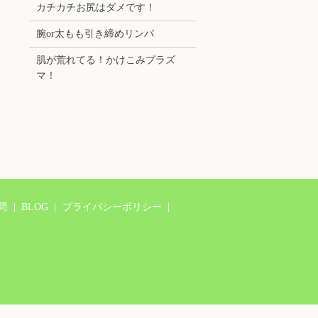
カチカチお尻はダメです！
腕or太もも引き締めリンパ
肌が荒れてる！かけこみプラズ
マ！
問
BLOG
プライバシーポリシー