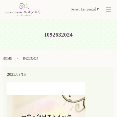
Select Language
▼
メ
I092632024
HOME
I092632024
2023/09/15