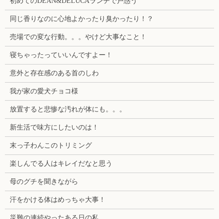
初めてのDEAN&DELUCAランチで戸惑う
同じ香りなのに心地よかったり臭かったり！？
売場での変な行動。。。やけど大事なこと！
寝ちゃったっていいんですよー！
意外と存在感のある首のしわ
我が家の愛犬チョコ様
放置すると悲惨な汚れが体にも。。。
新生活で味方にしたいのは！
末っ子わんこのトリミング
楽しんでる人はキレイだなと思う
母のグチを聞きながら
汗をかける体はめっちゃ大事！
災難の連続やったある日の私