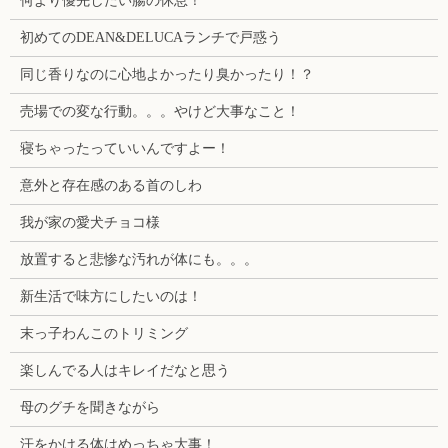
何より優先したい腸の休息！
初めてのDEAN&DELUCAランチで戸惑う
同じ香りなのに心地よかったり臭かったり！？
売場での変な行動。。。やけど大事なこと！
寝ちゃったっていいんですよー！
意外と存在感のある首のしわ
我が家の愛犬チョコ様
放置すると悲惨な汚れが体にも。。。
新生活で味方にしたいのは！
末っ子わんこのトリミング
楽しんでる人はキレイだなと思う
母のグチを聞きながら
汗をかける体はめっちゃ大事！