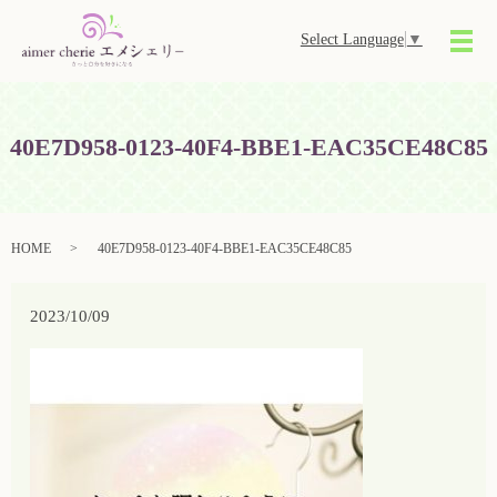
Select Language
▼
メ
40E7D958-0123-40F4-BBE1-EAC35CE48C85
HOME
40E7D958-0123-40F4-BBE1-EAC35CE48C85
2023/10/09