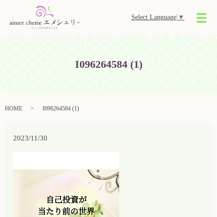
Select Language
▼
メ
I096264584 (1)
HOME
I096264584 (1)
2023/11/30