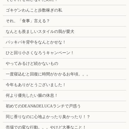
ゴキゲンわんこと歩数稼ぎの私
それ、「食事」言える？
なんとも羨ましいスタイルの我が愛犬
バッキバキ背中をなんとかせな！
ひと回り小さくなろうキャンペーン！
やってみるけど続かないもの
一度寝込むと回復に時間がかかるお年頃。。。
今年もありがとうございました！
何より優先したい腸の休息！
初めてのDEAN&DELUCAランチで戸惑う
同じ香りなのに心地よかったり臭かったり！？
売場での変な行動。。。やけど大事なこと！