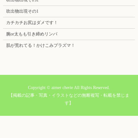
吹出物出現その1
カチカチお尻はダメです！
腕or太もも引き締めリンパ
肌が荒れてる！かけこみプラズマ！
Copyright © aimer cherie All Rights Reserved.
【掲載の記事・写真・イラストなどの無断複写・転載を禁じま
す】