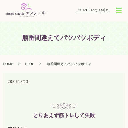
Select Language
▼
メ
順番間違えてパツパツボディ
HOME
BLOG
順番間違えてパツパツボディ
2023/12/13
とりあえず筋トレして失敗