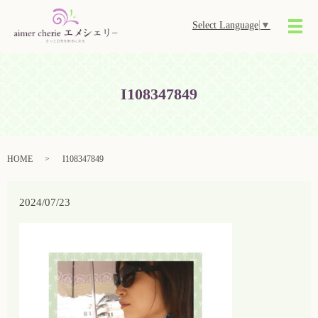
Select Language
▼
メ
I108347849
HOME
I108347849
2024/07/23