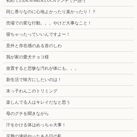
初めてのDEAN&DELUCAランチで戸惑う
同じ香りなのに心地よかったり臭かったり！？
売場での変な行動。。。やけど大事なこと！
寝ちゃったっていいんですよー！
意外と存在感のある首のしわ
我が家の愛犬チョコ様
放置すると悲惨な汚れが体にも。。。
新生活で味方にしたいのは！
末っ子わんこのトリミング
楽しんでる人はキレイだなと思う
母のグチを聞きながら
汗をかける体はめっちゃ大事！
災難の連続やったある日の私