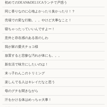
初めてのDEAN&DELUCAランチで戸惑う
同じ香りなのに心地よかったり臭かったり！？
売場での変な行動。。。やけど大事なこと！
寝ちゃったっていいんですよー！
意外と存在感のある首のしわ
我が家の愛犬チョコ様
放置すると悲惨な汚れが体にも。。。
新生活で味方にしたいのは！
末っ子わんこのトリミング
楽しんでる人はキレイだなと思う
母のグチを聞きながら
汗をかける体はめっちゃ大事！