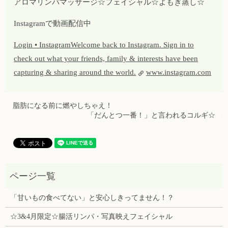
アロマリンパマッサージ☆フェイシャル☆よもぎ蒸し☆
Instagramで動画配信中
Login • InstagramWelcome back to Instagram. Sign in to
check out what your friends, family & interests have been
capturing & sharing around the world.
www.instagram.com
脂肪になる前に燃やしちゃえ！
「だんとつ一番！」と言われるコルギ☆
「甘いもの食べてない」と安心しきってません！？
☆3&4月限定☆腸活リンパ・写真映えフェイシャル