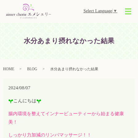
Select Language
▼
メ
水分あまり摂れなかった結果
HOME
BLOG
水分あまり摂れなかった結果
2024/08/07
こんにちは
腸内環境を整えてインナービューティーから始まる健康
美！
しっかり力加減のリンパマッサージ！！