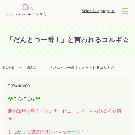
Select Language
▼
メ
「だんとつ一番！」と言われるコルギ☆
HOME
BLOG
「だんとつ一番！」と言われるコルギ☆
2024/08/09
こんにちは
腸内環境を整えてインナービューティーから始まる健康
美！
しっかり力加減のリンパマッサージ！！