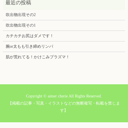
吹出物出現その2
吹出物出現その1
カチカチお尻はダメです！
腕or太もも引き締めリンパ
肌が荒れてる！かけこみプラズマ！
Copyright © aimer cherie All Rights Reserved.
【掲載の記事・写真・イラストなどの無断複写・転載を禁じま
す】