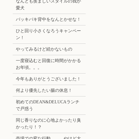
なんとも羨ましいスタイルの我が
愛犬
バッキバキ背中をなんとかせな！
ひと回り小さくなろうキャンペー
ン！
やってみるけど続かないもの
一度寝込むと回復に時間がかかる
お年頃。。。
今年もありがとうございました！
何より優先したい腸の休息！
初めてのDEAN&DELUCAランチ
で戸惑う
同じ香りなのに心地よかったり臭
かったり！？
売場での変な行動。。。やけど大