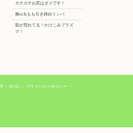
カチカチお尻はダメです！
腕or太もも引き締めリンパ
肌が荒れてる！かけこみプラズ
マ！
問
BLOG
プライバシーポリシー