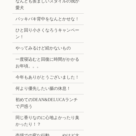
なんとも羨ましいスタイルの我が
愛犬
バッキバキ背中をなんとかせな！
ひと回り小さくなろうキャンペー
ン！
やってみるけど続かないもの
一度寝込むと回復に時間がかかる
お年頃。。。
今年もありがとうございました！
何より優先したい腸の休息！
初めてのDEAN&DELUCAランチ
で戸惑う
同じ香りなのに心地よかったり臭
かったり！？
売場での変な行動。。。やけど大