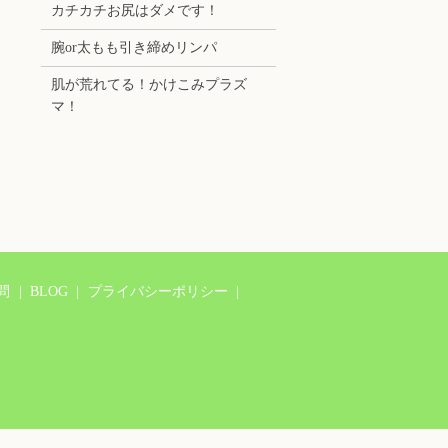
カチカチお尻はダメです！
腕or太もも引き締めリンパ
肌が荒れてる！かけこみプラズ
マ！
問
BLOG
プライバシーポリシー