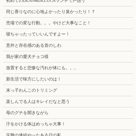
初めてのDEAN&DELUCAランチで戸惑う
同じ香りなのに心地よかったり臭かったり！？
売場での変な行動。。。やけど大事なこと！
寝ちゃったっていいんですよー！
意外と存在感のある首のしわ
我が家の愛犬チョコ様
放置すると悲惨な汚れが体にも。。。
新生活で味方にしたいのは！
末っ子わんこのトリミング
楽しんでる人はキレイだなと思う
母のグチを聞きながら
汗をかける体はめっちゃ大事！
災難の連続やったある日の私