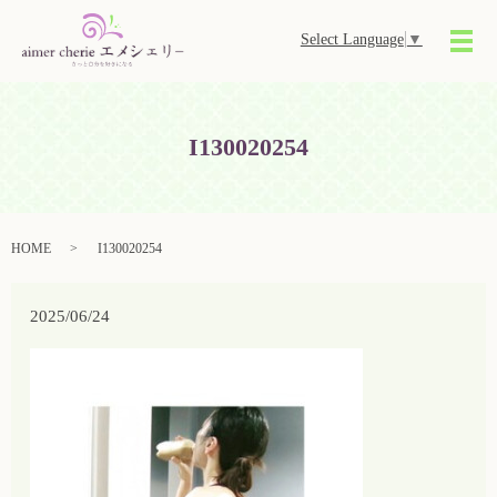
Select Language
▼
メ
I130020254
HOME
I130020254
2025/06/24