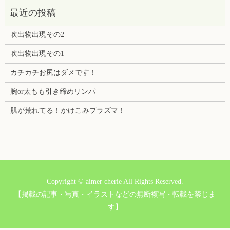
吹出物出現その2
吹出物出現その1
カチカチお尻はダメです！
腕or太もも引き締めリンパ
肌が荒れてる！かけこみプラズマ！
Copyright © aimer cherie All Rights Reserved.
【掲載の記事・写真・イラストなどの無断複写・転載を禁じま
す】