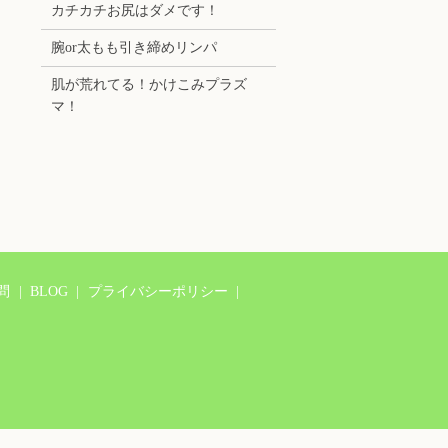
カチカチお尻はダメです！
腕or太もも引き締めリンパ
肌が荒れてる！かけこみプラズ
マ！
問
BLOG
プライバシーポリシー