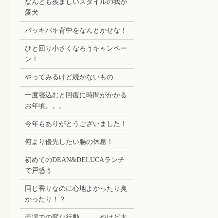
なんとも羨ましいスタイルの我が
愛犬
バッキバキ背中をなんとかせな！
ひと回り小さくなろうキャンペー
ン！
やってみるけど続かないもの
一度寝込むと回復に時間がかかる
お年頃。。。
今年もありがとうございました！
何より優先したい腸の休息！
初めてのDEAN&DELUCAランチ
で戸惑う
同じ香りなのに心地よかったり臭
かったり！？
売場での変な行動。。。やけど大