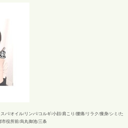
パ/オイル/リンパ/コルギ/小顔/肩こり/腰痛/リラク/痩身/シミ/た
都市役所前/烏丸御池/三条