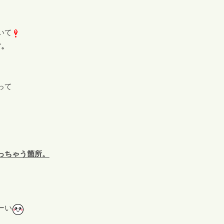
いて
す。
って
っちゃう箇所。
ーい