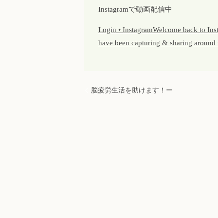
Instagramで動画配信中
Login • InstagramWelcome back to Insta
have been capturing & sharing around 
脳疲労生活を助けます！ー