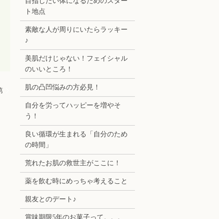
目指したい体になるためのスター
ト地点
素敵な人が周りにいたらラッキー
♪
美肌だけじゃない！フェイシャル
のいいところ！
肌の凸凹悩みの方必見！
第
自分を労ってハッピーを増やそ
う！
良い循環が生まれる「自分のため
の時間」
荒れたお肌の救世主がここに！
薬を飲む時にめっちゃ考えること
親友とのデート♪
賞味期限5年のお菓子って。。。