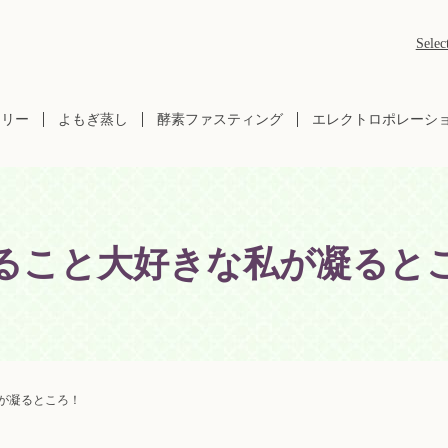
Selec
ラリー
よもぎ蒸し
酵素ファスティング
エレクトロポレーシ
ること大好きな私が凝ると
が凝るところ！