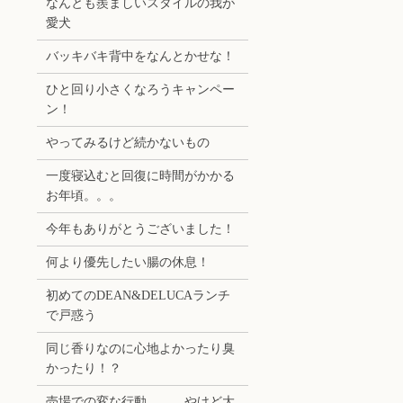
なんとも羨ましいスタイルの我が
愛犬
バッキバキ背中をなんとかせな！
ひと回り小さくなろうキャンペー
ン！
やってみるけど続かないもの
一度寝込むと回復に時間がかかる
お年頃。。。
今年もありがとうございました！
何より優先したい腸の休息！
初めてのDEAN&DELUCAランチ
で戸惑う
同じ香りなのに心地よかったり臭
かったり！？
売場での変な行動。。。やけど大