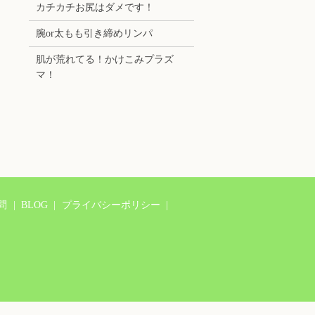
カチカチお尻はダメです！
腕or太もも引き締めリンパ
肌が荒れてる！かけこみプラズ
マ！
問
BLOG
プライバシーポリシー