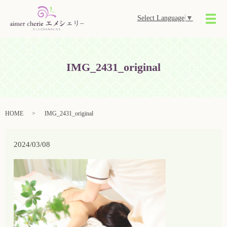
Select Language
▼
メ
IMG_2431_original
HOME
IMG_2431_original
2024/03/08