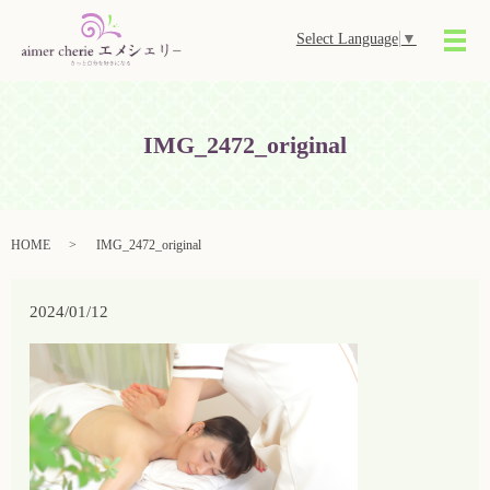
Select Language
▼
メ
IMG_2472_original
HOME
IMG_2472_original
2024/01/12