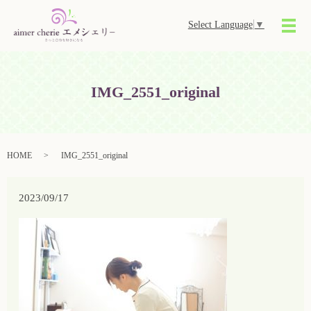
Select Language
▼
メ
IMG_2551_original
HOME
IMG_2551_original
2023/09/17