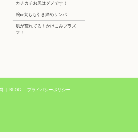
カチカチお尻はダメです！
腕or太もも引き締めリンパ
肌が荒れてる！かけこみプラズ
マ！
問
BLOG
プライバシーポリシー