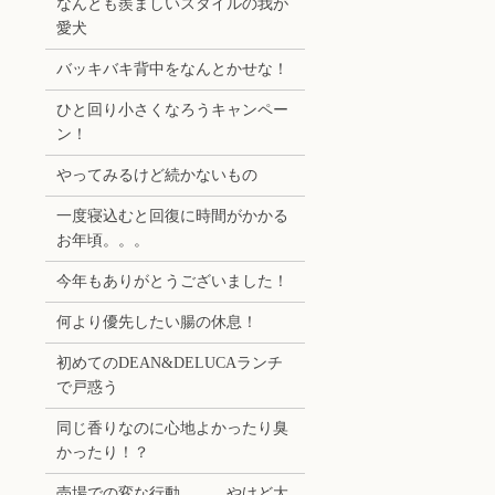
なんとも羨ましいスタイルの我が
愛犬
バッキバキ背中をなんとかせな！
ひと回り小さくなろうキャンペー
ン！
やってみるけど続かないもの
一度寝込むと回復に時間がかかる
お年頃。。。
今年もありがとうございました！
何より優先したい腸の休息！
初めてのDEAN&DELUCAランチ
で戸惑う
同じ香りなのに心地よかったり臭
かったり！？
売場での変な行動。。。やけど大