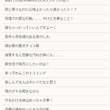
初めてのDEAN&DELUCAランチで戸惑う
同じ香りなのに心地よかったり臭かったり！？
売場での変な行動。。。やけど大事なこと！
寝ちゃったっていいんですよー！
意外と存在感のある首のしわ
我が家の愛犬チョコ様
放置すると悲惨な汚れが体にも。。。
新生活で味方にしたいのは！
末っ子わんこのトリミング
楽しんでる人はキレイだなと思う
母のグチを聞きながら
汗をかける体はめっちゃ大事！
災難の連続やったある日の私