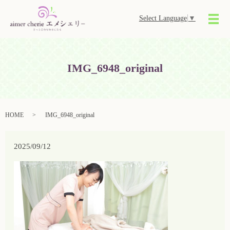
Select Language
▼
メ
IMG_6948_original
HOME
IMG_6948_original
2025/09/12