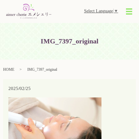
Select Language
▼
メ
IMG_7397_original
HOME
IMG_7397_original
2025/02/25