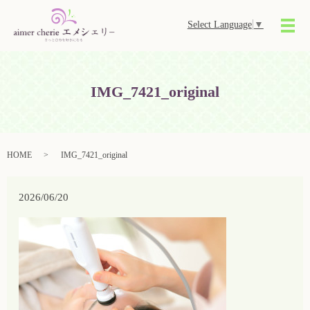
Select Language
▼
メ
IMG_7421_original
HOME
IMG_7421_original
2026/06/20