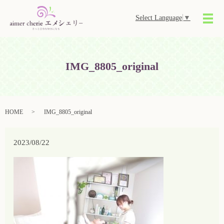
Select Language
▼
メ
IMG_8805_original
HOME
IMG_8805_original
2023/08/22