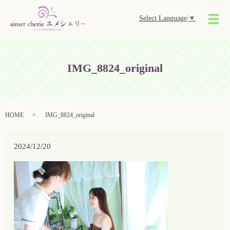
Select Language
▼
メ
IMG_8824_original
HOME
IMG_8824_original
2024/12/20