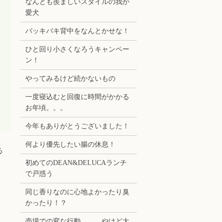
なんとも羨ましいスタイルの我が
愛犬
バッキバキ背中をなんとかせな！
ひと回り小さくなろうキャンペー
ン！
やってみるけど続かないもの
一度寝込むと回復に時間がかかる
お年頃。。。
今年もありがとうございました！
何より優先したい腸の休息！
る
初めてのDEAN&DELUCAランチ
で戸惑う
同じ香りなのに心地よかったり臭
かったり！？
売場での変な行動。。。やけど大