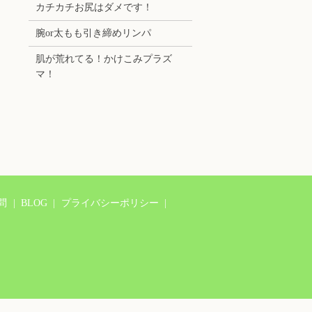
カチカチお尻はダメです！
腕or太もも引き締めリンパ
肌が荒れてる！かけこみプラズ
マ！
問
BLOG
プライバシーポリシー