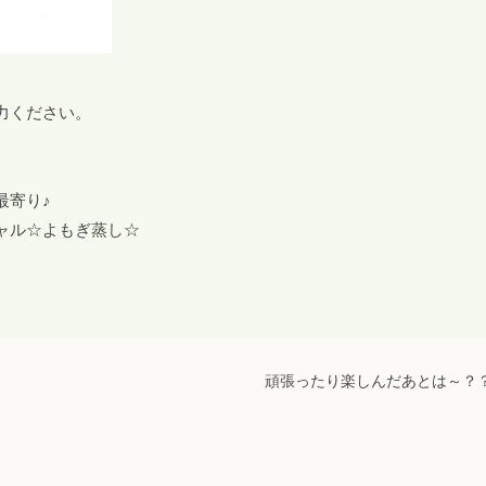
力ください。
最寄り♪
ャル☆よもぎ蒸し☆
頑張ったり楽しんだあとは～？