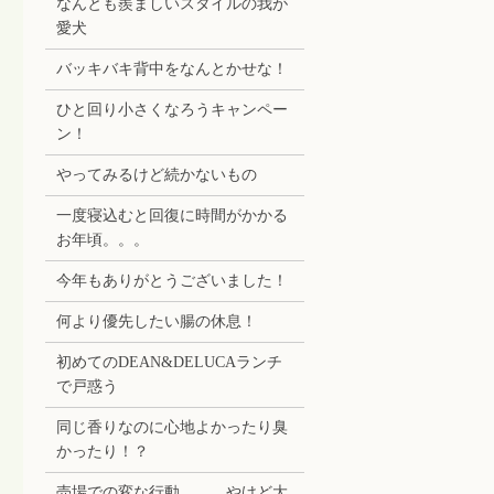
なんとも羨ましいスタイルの我が
愛犬
バッキバキ背中をなんとかせな！
ひと回り小さくなろうキャンペー
ン！
やってみるけど続かないもの
一度寝込むと回復に時間がかかる
お年頃。。。
今年もありがとうございました！
何より優先したい腸の休息！
初めてのDEAN&DELUCAランチ
で戸惑う
同じ香りなのに心地よかったり臭
かったり！？
売場での変な行動。。。やけど大