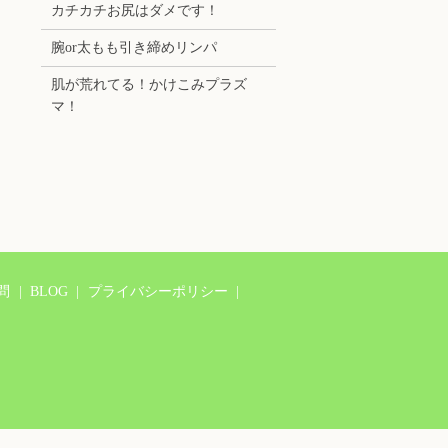
カチカチお尻はダメです！
腕or太もも引き締めリンパ
肌が荒れてる！かけこみプラズ
マ！
問
BLOG
プライバシーポリシー