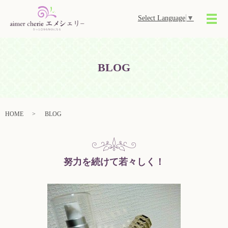
Select Language
▼
メ
BLOG
HOME
BLOG
努力を続けて若々しく！