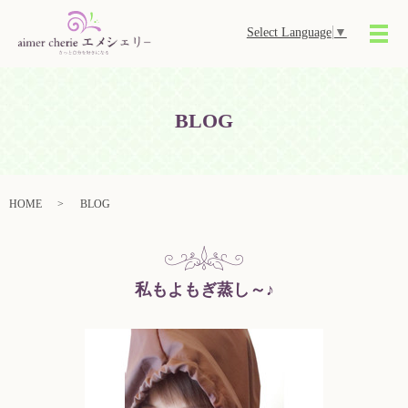
Select Language
▼
メ
BLOG
HOME
BLOG
私もよもぎ蒸し～♪