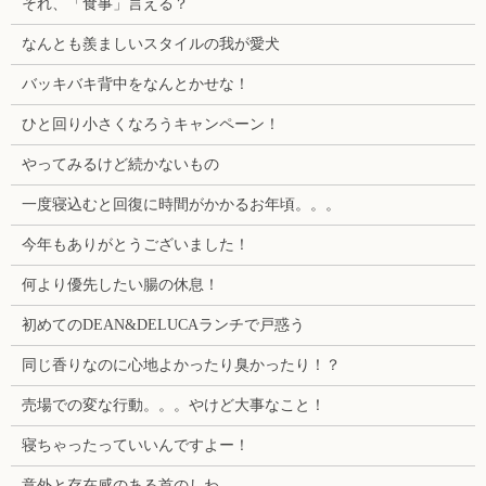
それ、「食事」言える？
なんとも羨ましいスタイルの我が愛犬
バッキバキ背中をなんとかせな！
ひと回り小さくなろうキャンペーン！
やってみるけど続かないもの
一度寝込むと回復に時間がかかるお年頃。。。
今年もありがとうございました！
何より優先したい腸の休息！
初めてのDEAN&DELUCAランチで戸惑う
同じ香りなのに心地よかったり臭かったり！？
売場での変な行動。。。やけど大事なこと！
寝ちゃったっていいんですよー！
意外と存在感のある首のしわ