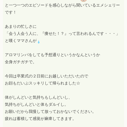
と一つ一つのエピソードを感心しながら聞いているエメシェリー
です！
あまりの忙しさに
「会う人会う人に、『痩せた！？』って言われるんです・・・」
と嘆くママさんが
アロマリンパをしても予想通りというかなんというか
全身ガチガチで。
今回は卒業式の２日前にお越しいただいたので
お顔もだいぶスッキリして帰られました☆
体がしんどいと気持ちもしんどいし、
気持ちがしんどいと体もダルイし。
お願いだから我慢して放っておかないでください。
疲れは蓄積して感覚が麻痺してきます。